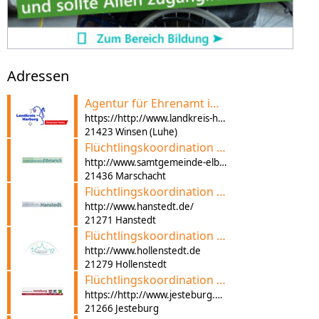
Adressen
Agentur für Ehrenamt im Landkreis Harburg
https://http://www.landkreis-harburg.de/portal/seiten/agentur-fuer-ehrenamt-901000390-20100.html
21423 Winsen (Luhe)
Flüchtlingskoordination der Samtgemeinde Elbmarsch
http://www.samtgemeinde-elbmarsch.de/fluechtlinge/
21436 Marschacht
Flüchtlingskoordination der Gemeinde Hanstedt
http://www.hanstedt.de/
21271 Hanstedt
Flüchtlingskoordination der Gemeinde Hollenstedt
http://www.hollenstedt.de
21279 Hollenstedt
Flüchtlingskoordination der Samtgemeinde Jesteburg
https://http://www.jesteburg.de/
21266 Jesteburg