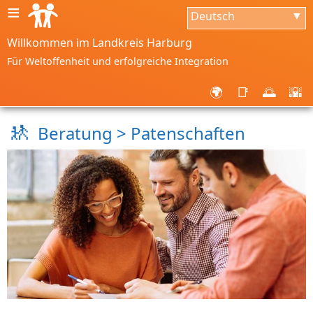
≡
Deutsch
▼
Willkommen im Landkreis Harburg
Für Weltoffenheit und erfolgreiche Integration
🌍
📑
🌅
🌇
🚸
Beratung > Patenschaften