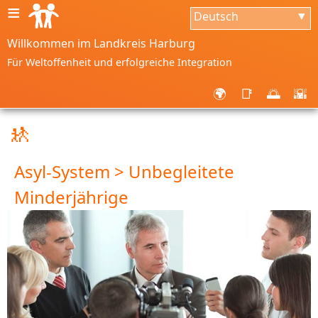
≡
Deutsch
▼
Willkommen im Landkreis Harburg
Für Weltoffenheit und erfolgreiche Integration
🌍
📑
🌅
🌇
🚸
Asyl-System > Unbegleitete
Minderjährige