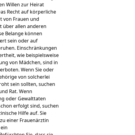
n Willen zur Heirat
as Recht auf körperliche
t von Frauen und
 über allen anderen
se Belange können
iert sein oder auf
eruhen. Einschränkungen
rtheit, wie beispielsweise
ung von Mädchen, sind in
erboten. Wenn Sie oder
ehörige von solcherlei
oht sein sollten, suchen
e und Rat. Wenn
g oder Gewalttaten
schon erfolgt sind, suchen
inische Hilfe auf. Sie
zu einer Frauenärztin
 ein
efürchten Sie, dass sie