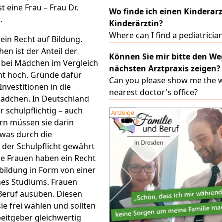
t eine Frau – Frau Dr.
Wo finde ich einen Kinderarz
.
Kinderärztin?
Where can I find a pediatricia
ein Recht auf Bildung.
en ist der Anteil der
Können Sie mir bitte den We
bei Mädchen im Vergleich
nächsten Arztpraxis zeigen?
ht hoch. Gründe dafür
Can you please show me the w
Investitionen in die
nearest doctor's office?
ädchen. In Deutschland
er schulpflichtig – auch
Anzeige
rn müssen sie darin
 was durch die
 der Schulpflicht gewährt
ne Frauen haben ein Recht
bildung in Form von einer
nes Studiums. Frauen
Beruf ausüben. Diesen
ie frei wählen und sollten
eitgeber gleichwertig