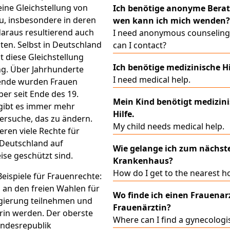
ine Gleichstellung von
Ich benötige anonyme Bera
, insbesondere in deren
wen kann ich mich wenden?
araus resultierend auch
I need anonymous counselin
hten. Selbst in Deutschland
can I contact?
t diese Gleichstellung
Ich benötige medizinische Hi
ng. Über Jahrhunderte
I need medical help.
sende wurden Frauen
er seit Ende des 19.
Mein Kind benötigt medizin
gibt es immer mehr
Hilfe.
Versuche, das zu ändern.
My child needs medical help.
eren viele Rechte für
 Deutschland auf
Wie gelange ich zum nächst
se geschützt sind.
Krankenhaus?
How do I get to the nearest ho
Beispiele für Frauenrechte:
 an den freien Wahlen für
Wo finde ich einen Frauenarz
egierung teilnehmen und
Frauenärztin?
erin werden. Der oberste
Where can I find a gynecologi
undesrepublik