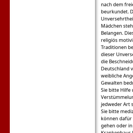
nach dem freie
beurkundet. D
Unversehrthei
Mädchen steht
Belangen. Die
religiös motiv
Traditionen b
dieser Unverse
die Beschneid
Deutschland v
weibliche Ang
Gewalten bedr
Sie bitte Hilf
Verstümmelun
jedweder Art 
Sie bitte mediz
können dafür 
gehen oder in
Krankenhaus.B