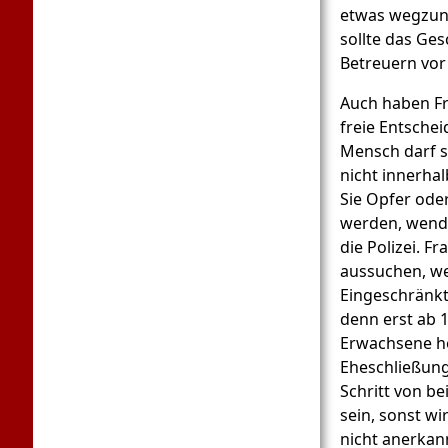
etwas wegzune
sollte das Ges
Betreuern vor
Auch haben Fr
freie Entschei
Mensch darf s
nicht innerhal
Sie Opfer ode
werden, wende
die Polizei. F
aussuchen, we
Eingeschränkt 
denn erst ab 
Erwachsene he
Eheschließung 
Schritt von b
sein, sonst wi
nicht anerkann