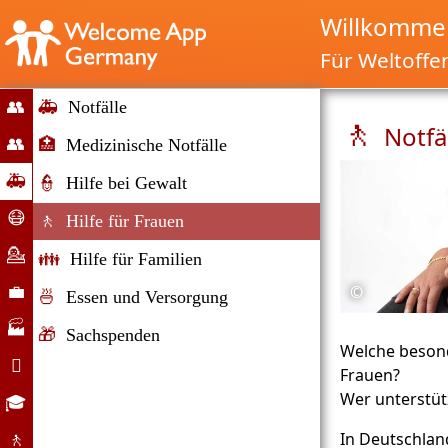
Willkommen
Für Weltoffe
👥
🚑
Notfälle
🚶
Notfä
Start
👥
🏥
Medizinische Notfälle
Migration
🚑
👮
Hilfe bei Gewalt
&
Notfälle
😷
🚶
Hilfe für Frauen
Immigration
Corona-
💁
👪
Hilfe für Familien
Hilfe
Beratung
©
💼
🍜
Essen und Versorgung
Arbeitsmarkt
🏭
🎁
Sachspenden
Welche beson
Unternehmen

Frauen?
Alltag
Wer unterstüt
🎓
Bildungsangebote
In Deutschlan
🚶