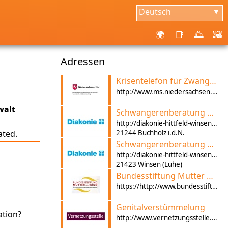
Deutsch
▼
🌍
📑
🌅
🌇
Adressen
Krisentelefon für Zwangsheirat Niedersachsen
http://www.ms.niedersachsen.de/themen/gleichberechtigung_frauen/migration_gleichstellung/zwangsheirat_zwangsehen/13943.html
walt
Schwangerenberatung der Diakonie in Buchholz
http://diakonie-hittfeld-winsen.de/schwangerenberatung/
ated.
21244 Buchholz i.d.N.
Schwangerenberatung der Diakonie in Winsen (Luhe)
http://diakonie-hittfeld-winsen.de/schwangerenberatung/
21423 Winsen (Luhe)
Bundesstiftung Mutter und Kind
https://http://www.bundesstiftung-mutter-und-kind.de/
Genitalverstümmelung
ation?
http://www.vernetzungsstelle.de/?B703EF75B56FF53787519776CAEB7CF2