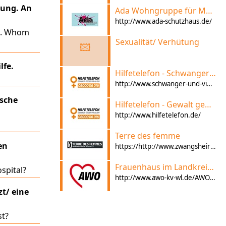
tung. An
Ada Wohngruppe für Mädchen und junge Frauen
http://www.ada-schutzhaus.de/
g. Whom
Sexualität/ Verhütung
🖾
lfe.
Hilfetelefon - Schwangere In Not
http://www.schwanger-und-viele-fragen.de
ische
Hilfetelefon - Gewalt gegen Frauen
http://www.hilfetelefon.de/
Terre des femme
en
https://http://www.zwangsheirat.de/index.php/beratung/beratungsstellen-vor-ort/niedersachsen
Frauenhaus im Landkreis Harburg, AWO
spital?
http://www.awo-kv-wl.de/AWO-Frauenhaus-Harburg
t/ eine
st?