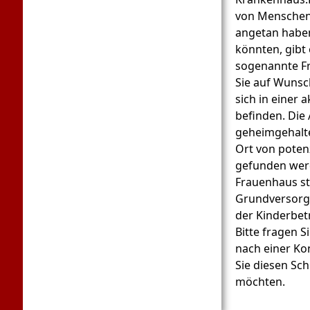
von Menschen
angetan habe
könnten, gibt
sogenannte F
Sie auf Wuns
sich in einer
befinden. Die
geheimgehalte
Ort von potenz
gefunden wer
Frauenhaus st
Grundversorgu
der Kinderbet
Bitte fragen S
nach einer Ko
Sie diesen Sc
möchten.