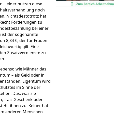
n. Leider nutzen diese
ehaltsverhandlung noch
uen. Nichtsdestotrotz hat
 Recht Forderungen zu
indestbezahlung bei einer
g ist der sogenannte
on 8,84 €, der für Frauen
ichwertig gilt. Eine
en Zusatzverdienste zu
en.
 ebenso wie Männer das
ntum – als Geld oder in
enständen. Eigentum wird
chütztes im Sinne der
sehen. Das, was sie
n, – als Geschenk oder
steht ihnen zu. Keiner hat
nem anderen Menschen