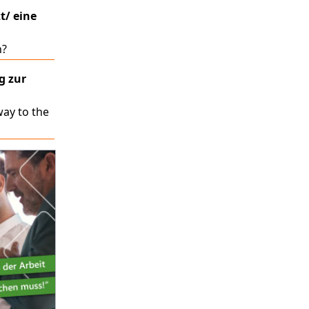
t/ eine
n?
g zur
ay to the