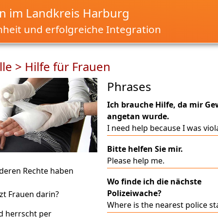
 im Landkreis Harburg
nheit und erfolgreiche Integration
lle > Hilfe für Frauen
Phrases
Ich brauche Hilfe, da mir Ge
angetan wurde.
I need help because I was viol
Bitte helfen Sie mir.
Please help me.
deren Rechte haben
Wo finde ich die nächste
Polizeiwache?
zt Frauen darin?
Where is the nearest police st
d herrscht per