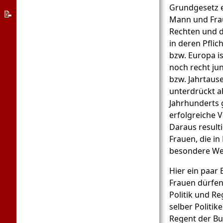
Grundgesetz e
Asyl-
📝
Mann und Frau
System
Über
Rechten und d
die
in deren Pflic
bzw. Europa is
Welcome
noch recht ju
App
bzw. Jahrtau
unterdrückt ab
Jahrhunderts 
erfolgreiche 
Daraus resulti
Frauen, die in
besondere Wei
Hier ein paar 
Frauen dürfen
Politik und R
selber Politik
Regent der B