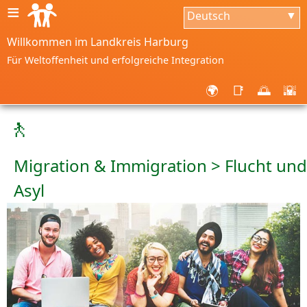
≡
Deutsch
▼
Willkommen im Landkreis Harburg
Für Weltoffenheit und erfolgreiche Integration
🌍
📑
🌅
🌇
🚶
Migration & Immigration > Flucht und
Asyl