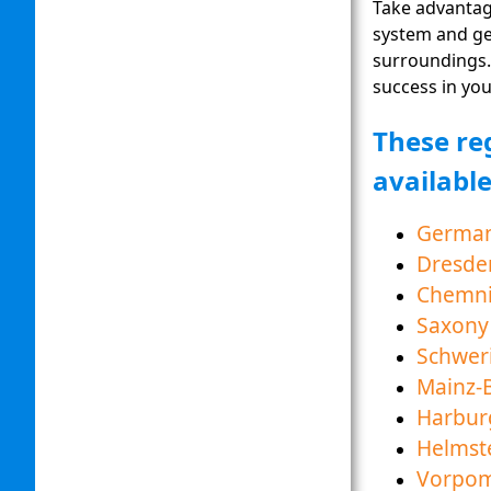
Take advantage
system and ge
surroundings.
success in you
These re
availabl
Germa
Dresde
Chemni
Saxony
Schwer
Mainz-
Harbur
Helmst
Vorpom