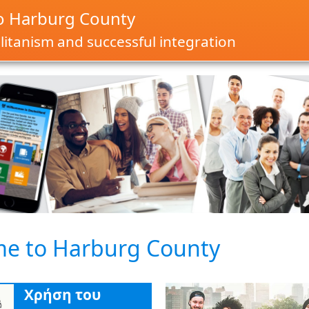
o Harburg County
itanism and successful integration
e to Harburg County
Χρήση του