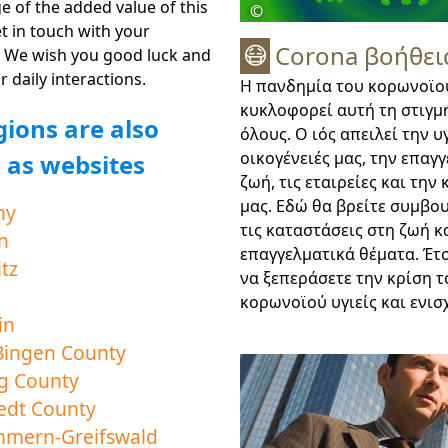
 of the added value of this
©
t in touch with your
Corona βοήθει
😷
 We wish you good luck and
r daily interactions.
Η πανδημία του κορωνοϊο
κυκλοφορεί αυτή τη στιγμ
gions are also
όλους. Ο ιός απειλεί την υγ
οικογένειές μας, την επαγ
e as websites
ζωή, τις εταιρείες και την
μας. Εδώ θα βρείτε συμβου
ny
τις καταστάσεις στη ζωή κ
n
επαγγελματικά θέματα. Έτ
tz
να ξεπεράσετε την κρίση τ
κορωνοϊού υγιείς και ενισ
in
Bingen County
g County
edt County
mern-Greifswald