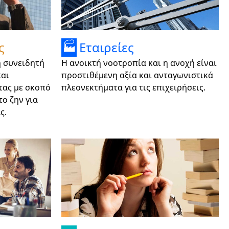
Νέα περιφέρεια Vorpommern-
Greifswald County διαθέσιμη για λήψη
©
ς
Εταιρείες
🏭
η συνειδητή
Η ανοικτή νοοτροπία και η ανοχή είναι
και
προστιθέμενη αξία και ανταγωνιστικά
τας με σκοπό
πλεονεκτήματα για τις επιχειρήσεις.
ο ζην για
ς.