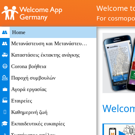
Welcome t
For cosmopol
👥
Home
👥
Μετανάστευση και Μετανάστευσης
🚑
Καταστάσεις έκτακτης ανάγκης
😷
Corona βοήθεια
💁
Παροχή συμβουλών
💼
Αγορά εργασίας
🏭
Εταιρείες
Welcom

Καθημερινή ζωή
🎓
Εκπαιδευτικές ευκαιρίες
▶