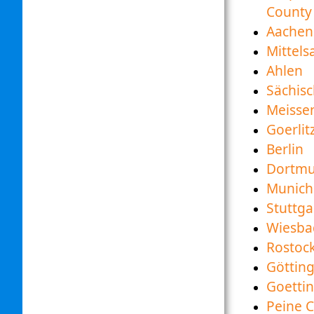
County
Aachen
Mittel
Ahlen
Sächis
Meisse
Goerlit
Berlin
Dortm
Munich
Stuttga
Wiesba
Rostoc
Göttin
Goetti
Peine 