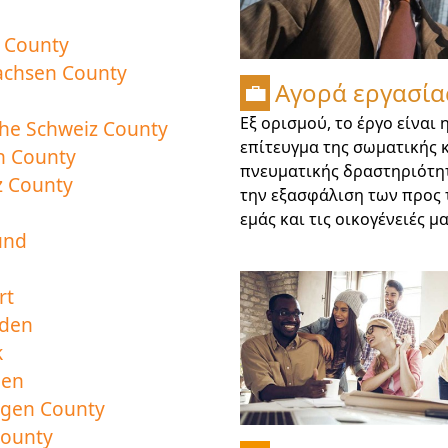
 County
sachsen County
Αγορά εργασία
💼
Εξ ορισμού, το έργο είναι 
che Schweiz County
επίτευγμα της σωματικής 
n County
πνευματικής δραστηριότη
z County
την εξασφάλιση των προς τ
εμάς και τις οικογένειές μα
und
rt
den
k
gen
ngen County
County