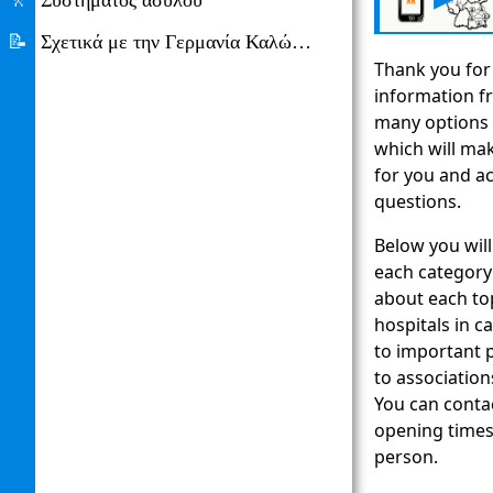
🚶
Συστήματος ασύλου
📝
Σχετικά με την Γερμανία Καλώς App
Thank you for
information fr
many options 
which will mak
for you and a
questions.
Below you will
each category
about each to
hospitals in 
to important p
to associations
You can conta
opening times 
person.