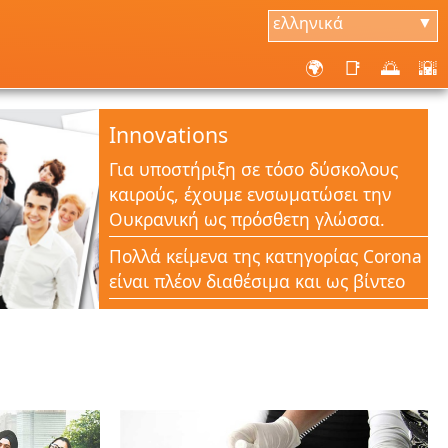
ελληνικά
▼
🌍
📑
🌅
🌇
Innovations
Για υποστήριξη σε τόσο δύσκολους
καιρούς, έχουμε ενσωματώσει την
Ουκρανική ως πρόσθετη γλώσσα.
Πολλά κείμενα της κατηγορίας Corona
είναι πλέον διαθέσιμα και ως βίντεο
Πολλές λίστες ελέγχου, συχνές
ερωτήσεις και έγγραφα είναι
διαθέσιμα στην ενότητα Corona Help
Νέα κατηγορία Corona-Aid για την
υποστήριξη όλων των ανθρώπων σε