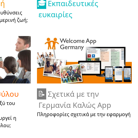
ωή
Εκπαιδευτικές
🎓
ευθύνσεις
ευκαιρίες
μερινή ζωή;
σύλου
Σχετικά με την
📝
ξύ του
Γερμανία Καλώς App
Πληροφορίες σχετικά με την εφαρμογή
υργεί η
ύλου;