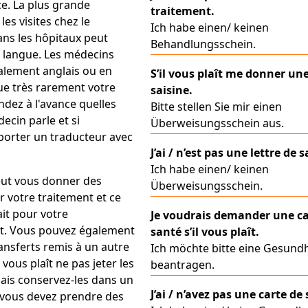
e. La plus grande
traitement.
 les visites chez le
Ich habe einen/ keinen
ns les hôpitaux peut
Behandlungsschein.
a langue. Les médecins
alement anglais ou en
S’il vous plaît me donner une
ue très rarement votre
saisine.
dez à l'avance quelles
Bitte stellen Sie mir einen
ecin parle et si
Überweisungsschein aus.
porter un traducteur avec
J’ai / n’est pas une lettre de s
Ich habe einen/ keinen
ut vous donner des
Überweisungsschein.
 votre traitement et ce
ait pour votre
Je voudrais demander une ca
t. Vous pouvez également
santé s’il vous plaît.
ansferts remis à un autre
Ich möchte bitte eine Gesundh
l vous plaît ne pas jeter les
beantragen.
is conservez-les dans un
J’ai / n’avez pas une carte de
i vous devez prendre des