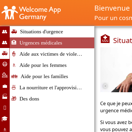
Bienvenue 
Pour un cosm
👥
🚑
Situations d'urgence
🏥
Situa
mise
👥
🏥
Urgences médicales
sur
Migration
🚑
👮
Aide aux victimes de violence
le
et
Situations
😷
marché
🚶
Aide pour les femmes
immigration
d’urgence
Corona-
💁
👪
Aide pour les familles
Hilfe
Counseling
©
💼
🍜
La nourriture et l'approvisionnement
Marché
🏭
🎁
Des dons
du
Ce que je peux
Entreprises

urgence médic
travail
Vie
🎓
Si vous avez b
quotidienne
Possibilités
vous pouvez a
🚶