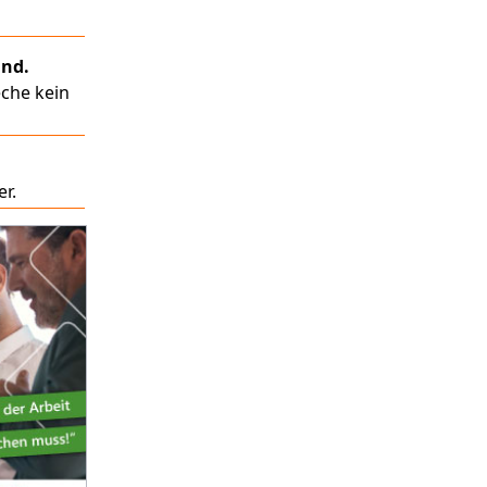
and.
eche kein
r.