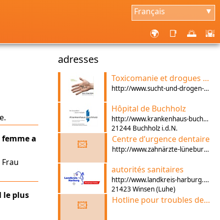
Français
▼
🌍
📑
🌅
🌇
adresses
Toxicomanie et drogues Hotline
http://www.sucht-und-drogen-hotline.de/
Hôpital de Buchholz
e.
http://www.krankenhaus-buchholz.de
21244 Buchholz i.d.N.
a femme a
Centre d’urgence dentaire
🖾
http://www.zahnärzte-lüneburg.de/notdienst.html
 Frau
autorités sanitaires
http://www.landkreis-harburg.de
21423 Winsen (Luhe)
 le plus
Hotline pour troubles de l’alimentation
🖾
n