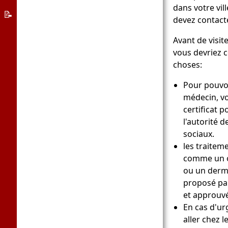
d’éducation
dans votre vil
Régime
📝
devez contacte
d’asile
L’Allemagne
Avant de visi
App
vous devriez 
bienvenue
choses:
Pour pouvoi
médecin, vo
certificat p
l'autorité d
sociaux.
les traiteme
comme un o
ou un derm
proposé pa
et approuvé
En cas d'ur
aller chez 