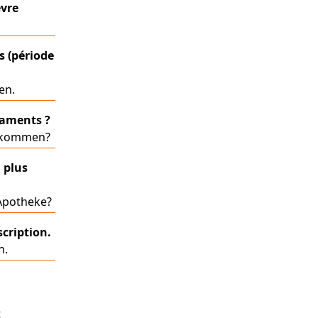
èvre
s (période
en.
caments ?
ekommen?
 plus
 Apotheke?
scription.
n.
t