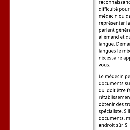
reconnaissanc
difficulté pour
médecin ou da
représenter l
parlent génér
allemand et q
langue. Deman
langues le méd
nécessaire ap
vous.
Le médecin pe
documents sur
qui doit être f
rétablissemen
obtenir des tr
spécialiste. S'i
documents, ma
endroit sûr. S