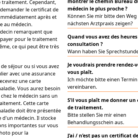
montrer le chemin Bureau d
de traitement. Cependant,
médecin le plus proche ?
demander le certificat de
Können Sie mir bitte den Weg
 immédiatement après et
nächsten Arztpraxis zeigen?
re au médecin.
decin remarquent que
Quand vous avez des heures
payer pour le traitement
consultation ?
me, ce qui peut être très
Wann haben Sie Sprechstund
Je voudrais prendre rendez-vo
de séjour ou si vous avez
vous plaît.
ulier avec une assurance
Ich möchte bitte einen Termin
recevrez une carte
vereinbaren.
aladie. Vous aurez besoin
r chez le médecin sans un
S’il vous plaît me donner un 
raitement. Cette carte
de traitement.
aladie doit être présentée
Bitte stellen Sie mir einen
te d'un médecin. Il stocke
Behandlungsschein aus.
ons importantes sur vous
hoto pour la
J’ai / n’est pas un certificat d