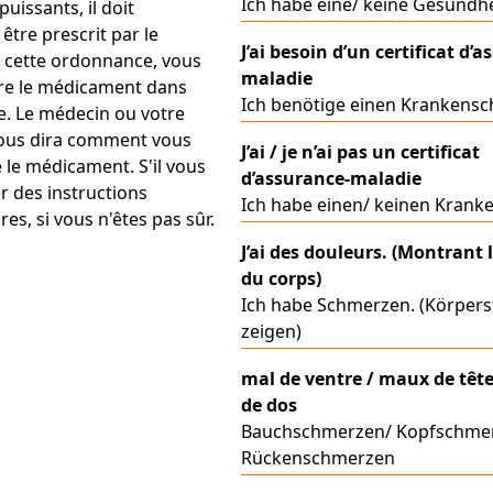
Ich habe eine/ keine Gesundhe
issants, il doit
tre prescrit par le
J’ai besoin d’un certificat d’
 cette ordonnance, vous
maladie
re le médicament dans
Ich benötige einen Krankensc
. Le médecin ou votre
ous dira comment vous
J’ai / je n’ai pas un certificat
 le médicament. S'il vous
d’assurance-maladie
r des instructions
Ich habe einen/ keinen Krank
s, si vous n'êtes pas sûr.
J’ai des douleurs. (Montrant 
du corps)
Ich habe Schmerzen. (Körperst
zeigen)
mal de ventre / maux de têt
de dos
Bauchschmerzen/ Kopfschme
Rückenschmerzen