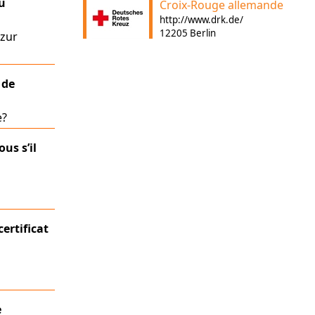
u
Croix-Rouge allemande
http://www.drk.de/
12205 Berlin
 zur
 de
e?
us s’il
certificat
e