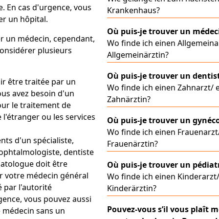
le. En cas d'urgence, vous
Krankenhaus?
r un hôpital.
Où puis-je trouver un médec
ter un médecin, cependant,
Wo finde ich einen Allgemeina
considérer plusieurs
Allgemeinärztin?
Où puis-je trouver un dentis
r être traitée par un
Wo finde ich einen Zahnarzt/ 
us avez besoin d'un
Zahnärztin?
our le traitement de
e l'étranger ou les services
Où puis-je trouver un gynéc
Wo finde ich einen Frauenarzt
nts d'un spécialiste,
Frauenärztin?
phtalmologiste, dentiste
atologue doit être
Où puis-je trouver un pédiat
r votre médecin général
Wo finde ich einen Kinderarzt/
 par l'autorité
Kinderärztin?
gence, vous pouvez aussi
Pouvez-vous s’il vous plaît 
le médecin sans un