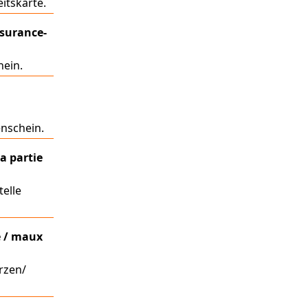
itskarte.
assurance-
hein.
enschein.
la partie
elle
e / maux
rzen/