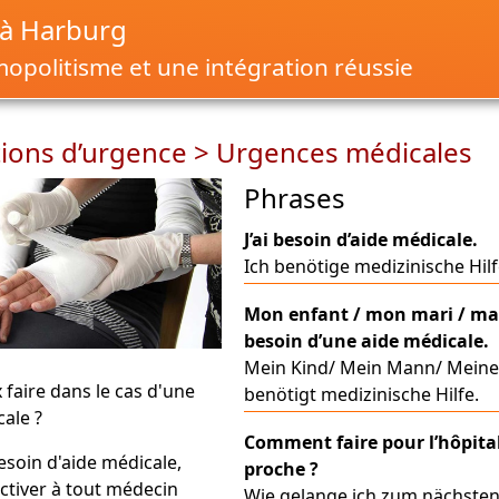
à Harburg
opolitisme et une intégration réussie
tions d’urgence > Urgences médicales
Phrases
J’ai besoin d’aide médicale.
Ich benötige medizinische Hilf
Mon enfant / mon mari / m
besoin d’une aide médicale.
Mein Kind/ Mein Mann/ Meine
 faire dans le cas d'une
benötigt medizinische Hilfe.
ale ?
Comment faire pour l’hôpital
esoin d'aide médicale,
proche ?
ctiver à tout médecin
Wie gelange ich zum nächste