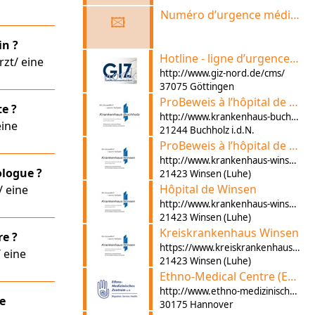
Numéro d’urgence médicale
🖾
in ?
Hotline - ligne d’urgence pour les symptômes de l’empoisonnement de poison
rzt/ eine
http://www.giz-nord.de/cms/
37075 Göttingen
ProBeweis à l’hôpital de Buchholz
te ?
http://www.krankenhaus-buchholz.de/
eine
21244 Buchholz i.d.N.
ProBeweis à l’hôpital de Winsen (Luhe)
http://www.krankenhaus-winsen.de/
ologue ?
21423 Winsen (Luhe)
Hôpital de Winsen
/ eine
http://www.krankenhaus-winsen.de
21423 Winsen (Luhe)
Kreiskrankenhaus Winsen
re ?
https://www.kreiskrankenhaus.de
 eine
21423 Winsen (Luhe)
Ethno-Medical Centre (EMZ)
http://www.ethno-medizinisches-zentrum.de/
me
30175 Hannover