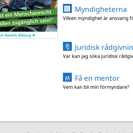
Myndigheterna
🏢
Vilken myndighet är ansvarig f
Juridisk rådgivni
🔖
Var kan jag söka juridisk rådgi
Få en mentor
🚸
Vem kan bli min förmyndare?