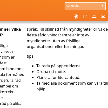
svenska
▼
🌍
📑
🌅
🌇
ämne? Vilka
språk. Till skillnad från myndigheter drivs de
d?
flesta rådgivningscentraler inte av
myndigheter, utan av frivilliga
tliga
organisationer eller föreningar.
 livet i
tips:
r som är
ndast
Ta reda på öppettiderna.
 som bindande
Ordna ett möte.
ala förmåner.
Planera för lite väntetid.
defulla råd
Ta med alla dokument som kan vara till
exempel om
hjälp.
 korrekt
rellt
råd på olika