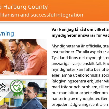
o Harburg County
itanism and successful integration
Var kan jag få råd om vilket 
vning
myndigheter ansvarar för va
Myndigheterna är officiella, sta
institutioner. För alla aspekter av
Tyskland finns det myndighete
ansvariga i varje enskilt fall. E
myndigheter kan fatta beslut
eller lämna ut ekonomiska soci
Rådgivningscentra erbjuder vär
med frågor och problem, till 
hur man hittar arbete eller om
hantering av myndigheter. Gene
erbjuder rådgivningscentralen 