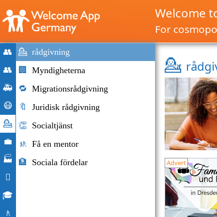
Welcome t
For cosmopol
👥
💁
rådgivning
💁
rådgi
Home
👥
🏢
Myndigheterna
Migration
🚑
🔁
Migrationsrådgivning
och
Nödsituationer
😷
🔖
Juridisk rådgivning
invandring
Corona
💁
👏
Socialtjänst
hjälp
Rådgivning
💼
🚸
Få en mentor
Arbetsmarknaden
🏭
🏦
Sociala fördelar
Advert
Företag

Dagliga
🎓
livet
Utbildningsmöjligheter
🚶