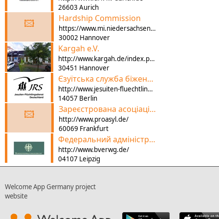
26603 Aurich
Hardship Commission
🖾
https://www.mi.niedersachsen.de/startseite/themen/auslanderangelegenheiten/hartefallkommission/haertefallkommission-beim-niedersaechsischen-ministerium-fuer-inneres-und-sport-63033.html
30002 Hannover
Kargah e.V.
http://www.kargah.de/index.php?lang=de
30451 Hannover
Єзуїтська служба біженців
http://www.jesuiten-fluechtlingsdienst.de/
14057 Berlin
Зареєстрована асоціація Pro Asyl
🖾
http://www.proasyl.de/
60069 Frankfurt
Федеральний адміністративний суд
http://www.bverwg.de/
04107 Leipzig
Welcome App Germany project
website