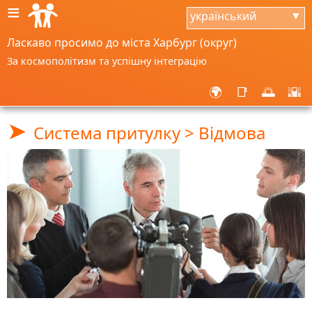
≡
український
▼
Ласкаво просимо до міста Харбург (округ)
За космополітизм та успішну інтеграцію
🌍
📑
🌅
🌇
➤
Система притулку > Відмова