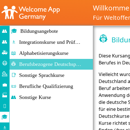
Willkommen
Für Weltoffe
👥
🎓
Bildungsangebote
👷
Bild
Start
👥
🚶
Integrationskurse und Prüfungen
Migration
🚑
📖
Alphabetisierungskurse
Diese Kursang
&
Notfälle
Berufes in De
😷
👷
Berufsbezogene Deutschsprachförderung
Immigration
Corona-
💁
Vielleicht wur
📑
Sonstige Sprachkurse
Hilfe
Deutschland a
Beratung
💼
📜
Berufliche Qualifizierung
Beruf arbeiten
Arbeitsmarkt
Anwendung der
🏭
👥
Sonstige Kurse
die deutsche
Unternehmen

für eine best
Alltag
Deutschkurse 
🎓
Kurse richtet 
Bildungsangebote
🚶