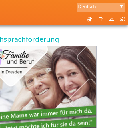
Deutsch
▼
🌍
📑
🌅
🌇
chsprachförderung