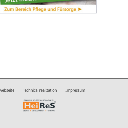
twebseite
Technical realization
Impressum