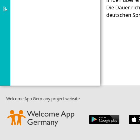
finden über ei
Asyl-
Die Dauer rich
📝
deutschen Sp
System
Über
die
Welcome
App
Welcome App Germany project website