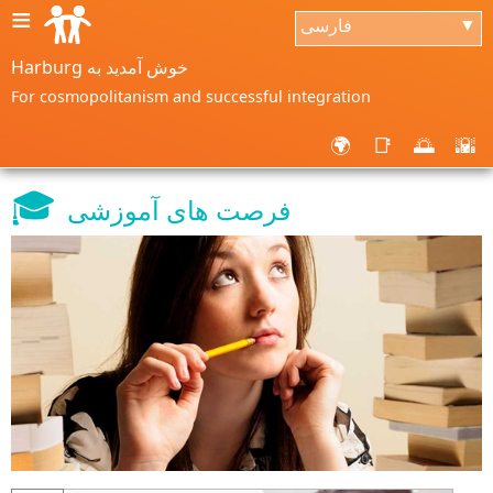
≡
فارسی
▼
Harburg خوش آمدید به
For cosmopolitanism and successful integration
🌍
📑
🌅
🌇
🎓
فرصت های آموزشی