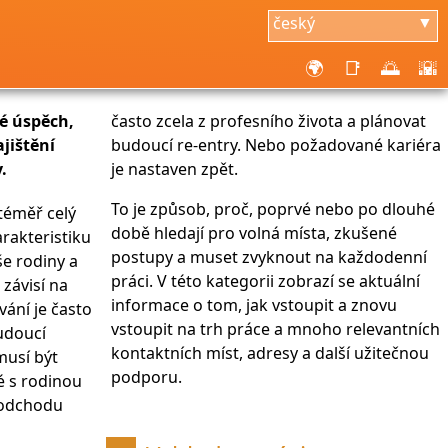
český
▼
🌍
📑
🌅
🌇
mé úspěch,
často zcela z profesního života a plánovat
ajištění
budoucí re-entry. Nebo požadované kariéra
.
je nastaven zpět.
To je způsob, proč, poprvé nebo po dlouhé
 téměř celý
době hledají pro volná místa, zkušené
harakteristiku
postupy a muset zvyknout na každodenní
e rodiny a
práci. V této kategorii zobrazí se aktuální
 závisí na
informace o tom, jak vstoupit a znovu
vání je často
vstoupit na trh práce a mnoho relevantních
budoucí
kontaktních míst, adresy a další užitečnou
musí být
podporu.
é s rodinou
 odchodu