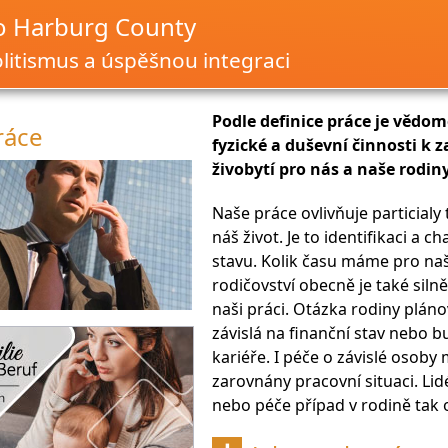
o Harburg County
itismus a úspěšnou integraci
Podle definice práce je vědo
ráce
fyzické a duševní činnosti k z
živobytí pro nás a naše rodiny
Naše práce ovlivňuje particialy
náš život. Je to identifikaci a c
stavu. Kolik času máme pro naš
rodičovství obecně je také silně
naši práci. Otázka rodiny pláno
závislá na finanční stav nebo 
kariéře. I péče o závislé osoby 
zarovnány pracovní situaci. Lid
nebo péče případ v rodině tak