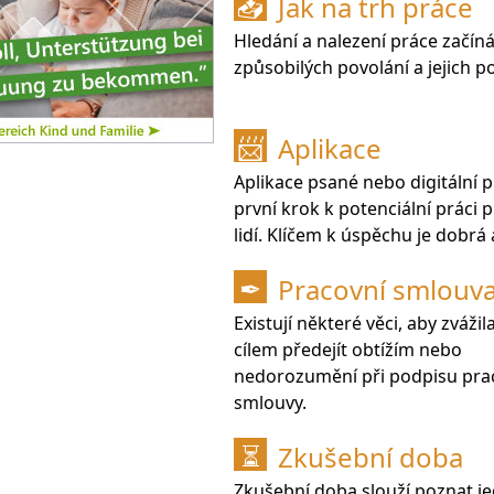
Jak na trh práce
📥
Hledání a nalezení práce začíná
způsobilých povolání a jejich 
Aplikace
📨
Aplikace psané nebo digitální 
první krok k potenciální práci 
lidí. Klíčem k úspěchu je dobrá 
Pracovní smlouv
✒
Existují některé věci, aby zvážila
cílem předejít obtížím nebo
nedorozumění při podpisu pra
smlouvy.
Zkušební doba
⏳
Zkušební doba slouží poznat j