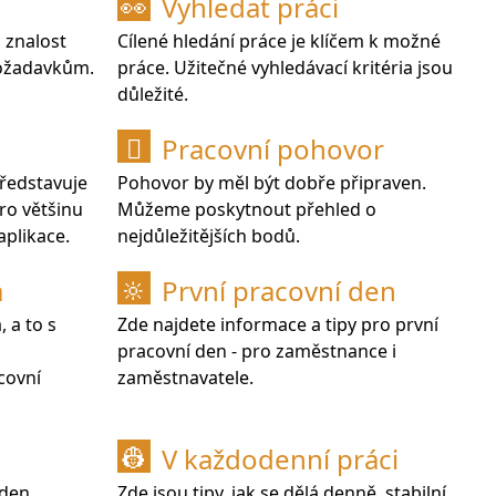
Vyhledat práci
👀
 znalost
Cílené hledání práce je klíčem k možné
požadavkům.
práce. Užitečné vyhledávací kritéria jsou
důležité.
Pracovní pohovor

představuje
Pohovor by měl být dobře připraven.
pro většinu
Můžeme poskytnout přehled o
aplikace.
nejdůležitějších bodů.
a
První pracovní den
🔆
, a to s
Zde najdete informace a tipy pro první
pracovní den - pro zaměstnance i
covní
zaměstnavatele.
V každodenní práci
👷
eden
Zde jsou tipy, jak se dělá denně, stabilní