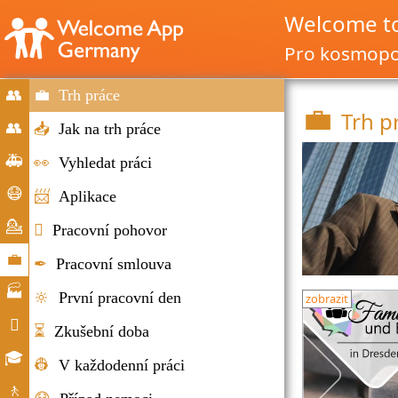
Welcome t
Pro kosmopol
👥
💼
Trh práce
💼
Trh p
Spustit
👥
📥
Jak na trh práce
Migrace
🚑
👀
Vyhledat práci
&
Mimořádné
😷
📨
Aplikace
přistěhovalectví
situace
Nápověda
💁

Pracovní pohovor
Corona
Poradenství
💼
✒
Pracovní smlouva
Trh
🏭
🔆
První pracovní den
zobrazit
práce
Společnosti

⏳
Zkušební doba
Každodenní
🎓
👷
V každodenní práci
život
Vzdělávací
🚶