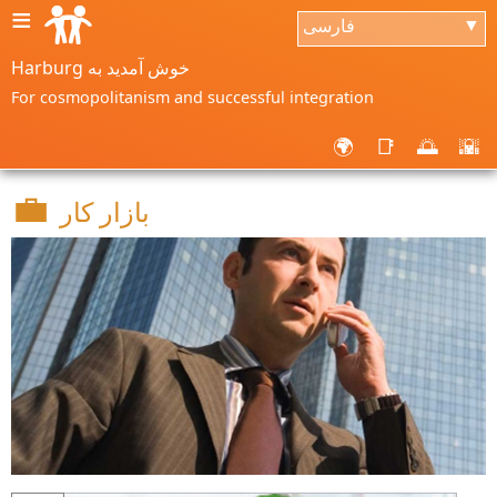
≡
فارسی
▼
Harburg خوش آمدید به
For cosmopolitanism and successful integration
🌍
📑
🌅
🌇
💼
بازار کار