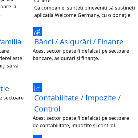
cariere.
oare la
Ca companie, sunteți bineveniți să susțineți
.
aplicația Welcome Germany, cu o donație.
💰
familia
Bănci / Asigurări / Finanțe
care
Acest sector poate fi defalcat pe sectoare
rierei este
bancare, asigurări și finanțe.
iți să vă
ție
📈
Contabilitate / Impozite /
pe sectoare
Control
Acest sector poate fi defalcat pe sectoare
de contabilitate, impozite și control.