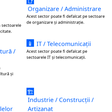
📑
Organizare / Administrare
Acest sector poate fi defalcat pe sectoare
de organizare și administrație.
n sectoarele
citate.
IT / Telecomunicații
📱
ltură /
Acest sector poate fi defalcat pe
sectoarele IT și telecomunicații.
n
ltură și
🏗
Industrie / Construcții /
lelor
Artizanat