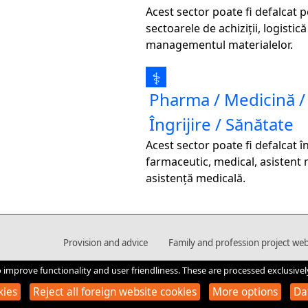
Acest sector poate fi defalcat p
sectoarele de achiziții, logistică
managementul materialelor.
⚕
Pharma / Medicină /
Îngrijire / Sănătate
Acest sector poate fi defalcat î
farmaceutic, medical, asistent 
asistență medicală.
Provision and advice
Family and profession project web
o improve functionality and user friendliness. These are processed exclusivel
kies
Reject all foreign website cookies
More options
Da