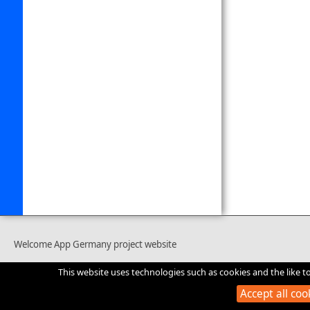
Welcome App Germany project website
This website uses technologies such as cookies and the like t
Accept all coo