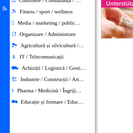
⚖
Consiliere / Consultanță / Drept
educaţionale
Sistemul
📝
🎾
Fitness / sport / wellness
de
Despre
azil

Media / marketing / publicitate
Germania
App
📑
Organizare / Administrare
bine
🏞
Agricultură și silvicultură / horticultură / mediu
ati
📱
IT / Telecomunicații
venit
⛟
Achiziții / Logistică / Gestionarea materialelor
🏗
Industrie / Construcții / Artizanat
⚕
Pharma / Medicină / Îngrijire / Sănătate
🗪
Educație și formare / Educație / Afaceri sociale