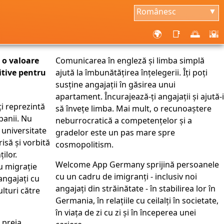
Românesc
▼
🌍
📑
🌅
🌇
 o valoare
Comunicarea în engleză și limba simplă
tive pentru
ajută la îmbunătățirea înțelegerii. Îți poți
susține angajații în găsirea unui
apartament. Încurajează-ți angajații și ajută-i
ți reprezintă
să învețe limba. Mai mult, o recunoaștere
anii. Nu
neburrocratică a competențelor și a
a universitate
gradelor este un pas mare spre
isă și vorbită
cosmopolitism.
ților.
Welcome App Germany sprijină persoanele
u migrație
cu un cadru de imigranți - inclusiv noi
angajați cu
angajați din străinătate - în stabilirea lor în
culturi către
Germania, în relațiile cu ceilalți în societate,
în viața de zi cu zi și în începerea unei
 preia