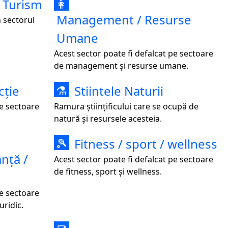
/ Turism
👩
Management / Resurse
n sectorul
Umane
Acest sector poate fi defalcat pe sectoare
de management și resurse umane.
cție
Stiintele Naturii
⚗
pe sectoare
Ramura științificului care se ocupă de
natură și resursele acesteia.
Fitness / sport / wellness
🎾
nță /
Acest sector poate fi defalcat pe sectoare
de fitness, sport și wellness.
pe sectoare
uridic.