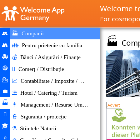
Welcome t
For cosmopol
👥
🏭
Companii
🏭
Comp
Home
👥
👪
Pentru prietenie cu familia
Migrație
🚑
💰
Bănci / Asigurări / Finanțe
și
Situaţii
😷

Comerț / Distribuție
imigrație
de
Ajutor
💁
📈
Contabilitate / Impozite / Control
urgenţă
Corona
Consiliere
©
💼
⛱
Hotel / Catering / Turism
Piaţa
🏭
👩
Management / Resurse Umane
Advert
forţei
Companii

👮
Siguranță / protecție
de
Viaţa
🎓
muncă
⚗
Stiintele Naturii
cotidiană
Oportunităţile
🚶