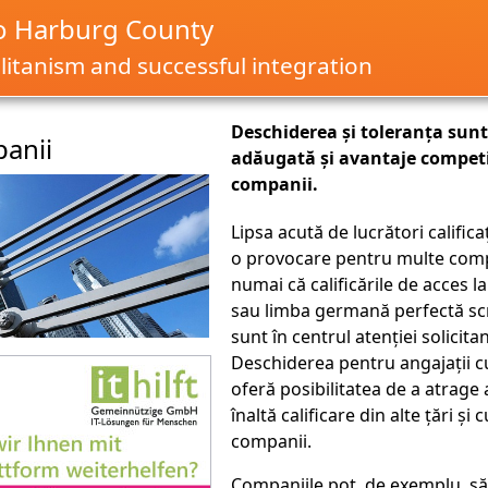
o Harburg County
itanism and successful integration
Deschiderea și toleranța sunt
anii
adăugată și avantaje competi
companii.
Lipsa acută de lucrători califica
o provocare pentru multe comp
numai că calificările de acces l
sau limba germană perfectă scr
sunt în centrul atenției solicitan
Deschiderea pentru angajații c
oferă posibilitatea de a atrage 
înaltă calificare din alte țări și 
companii.
Companiile pot, de exemplu, să