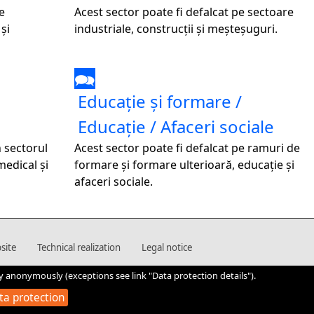
e
Acest sector poate fi defalcat pe sectoare
 și
industriale, construcții și meșteșuguri.
🗪
Educație și formare /
Educație / Afaceri sociale
n sectorul
Acest sector poate fi defalcat pe ramuri de
medical și
formare și formare ulterioară, educație și
afaceri sociale.
site
Technical realization
Legal notice
y anonymously (exceptions see link "Data protection details").
ta protection