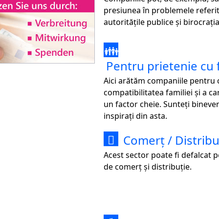
presiunea în problemele referit
autoritățile publice și birocrația
👪
Pentru prietenie cu 
Aici arătăm companiile pentru 
compatibilitatea familiei și a ca
un factor cheie. Sunteți bineven
inspirați din asta.
Comerț / Distribu

Acest sector poate fi defalcat 
de comerț și distribuție.