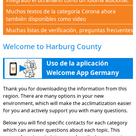
integrado el ucraniano como un idioma adicional.
Muchos textos de la categoría Corona ahora
también disponibles como video
Muchas listas de verificación, preguntas frecuentes
y documentos disponibles en la sección de Ayuda
Welcome to Harburg County
Corona
Nueva categoría Corona-Aid para apoyar a todas
Uso de la aplicación
las personas en este tiempo de crisis con
▶
conocimiento
Welcome App Germany
La nueva sección "Educación" ayuda con muchos
Thank you for downloading the information from this
consejos, direcciones e información en la
region. There are many options in your new
formación continua, con el fin de encontrar su
environment, which will make the acclimatization easier
camino en el mercado laboral alemán.
for you and actively support you with many questions.
La aplicación Welcome App Germany ahora simple
Below you will find specific contacts for each category
y ampliamente disponible a través de su
which can answer questions about each topic. This
versión en el sitio web deutschland.welcome-app-