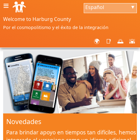
≡
Español
▼
Welcome to Harburg County
Por el cosmopolitismo y el éxito de la integración
🌍
📑
🌅
🌇
Novedades
Para brindar apoyo en tiempos tan difíciles, hemos