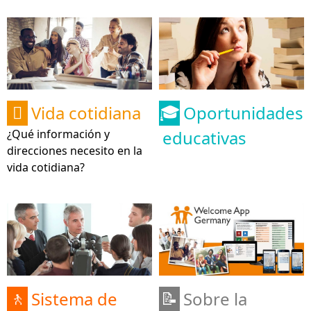
Vida cotidiana
Oportunidades

🎓
¿Qué información y
educativas
direcciones necesito en la
vida cotidiana?
Sistema de
Sobre la
🚶
📝