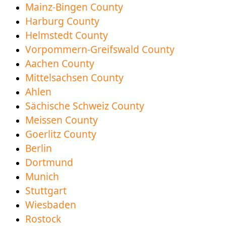
Mainz-Bingen County
comprensión.
Harburg County
Nueva Región del Condado de Vorpommern-
Helmstedt County
Greifwald disponible para descargar
Vorpommern-Greifswald County
Aachen County
Mittelsachsen County
Ahlen
Sächische Schweiz County
Meissen County
Goerlitz County
Berlin
Dortmund
Munich
Stuttgart
Wiesbaden
Rostock