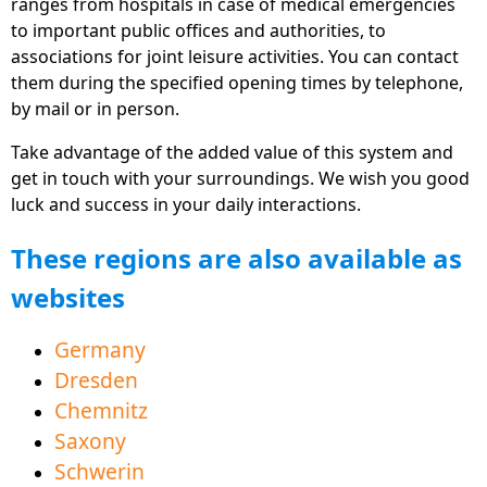
ranges from hospitals in case of medical emergencies
germany.de
to important public offices and authorities, to
Plataforma asociada www.Familie-und-
associations for joint leisure activities. You can contact
Beruf.online, para un mejor equilibrio entre la vida
them during the specified opening times by telephone,
laboral y personal disponible en forma de
by mail or in person.
aplicaciones gratuitas, sitios web y software para
Take advantage of the added value of this system and
PC.
get in touch with your surroundings. We wish you good
La nueva sección "Mercado de trabajo" ofrece
luck and success in your daily interactions.
muchos consejos e información para ayudarte a
These regions are also available as
ingresar en el mundo laboral.
websites
Videos explicativos animados directamente en
muchas áreas que facilitan la comprensión y el
Germany
aprendizaje del alemán.
Dresden
Ahora también disponible en polaco y checo para
Chemnitz
una mejor vecindad
Saxony
El área de ofertas educativas ayuda a la
Schwerin
adquisición exitosa del idioma para una mejor