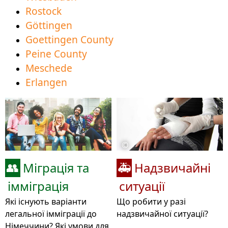
Rostock
Göttingen
Goettingen County
Peine County
Meschede
Erlangen
©
Міграція та
Надзвичайні
👥
🚑
імміграція
ситуації
Які існують варіанти
Що робити у разі
легальної імміграції до
надзвичайної ситуації?
Німеччини? Які умови для