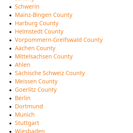
доступний для завантаження
Schwerin
Mainz-Bingen County
Harburg County
Helmstedt County
Vorpommern-Greifswald County
Aachen County
Mittelsachsen County
Ahlen
Sächische Schweiz County
Meissen County
Goerlitz County
Berlin
Dortmund
Munich
Stuttgart
Wiesbaden