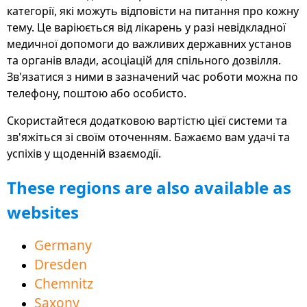
категорії, які можуть відповісти на питання про кожну
для кращого балансу між роботою та особистим
тему. Це варіюється від лікарень у разі невідкладної
життям, доступна у вигляді безкоштовних
медичної допомоги до важливих державних установ
програм, веб-сайтів і програмного
та органів влади, асоціацій для спільного дозвілля.
забезпечення для ПК
Зв'язатися з ними в зазначений час роботи можна по
У новому розділі «Ринок праці» подано багато
телефону, поштою або особисто.
порад та інформації, які допоможуть вам почати
Скористайтеся додатковою вартістю цієї системи та
роботу в світі
зв'яжіться зі своїм оточенням. Бажаємо вам удачі та
Анімовані пояснювальні відео безпосередньо в
успіхів у щоденній взаємодії.
багатьох областях допомагають легко зрозуміти
These regions are also available as
й вивчити німецьку мову
websites
Тепер доступний також польською та чеською
мовами для кращого сусідства
Germany
Сфера освітніх пропозицій допомагає успішно
Dresden
опанувати мову для кращого розуміння
Chemnitz
Новий регіон Передня Померанія-Грайфвальд
Saxony