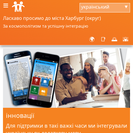
≡
український
▼
Ласкаво просимо до міста Харбург (округ)
За космополітизм та успішну інтеграцію
🌍
📑
🌅
🌇
інновації
Для підтримки в такі важкі часи ми інтегрували