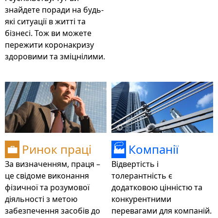
знайдете поради на будь-
які ситуації в житті та
бізнесі. Тож ви можете
пережити коронакризу
здоровими та зміцнілими.
©
Ринок праці
Компанії
💼
🏭
За визначенням, праця –
Відвертість і
це свідоме виконання
толерантність є
фізичної та розумової
додатковою цінністю та
діяльності з метою
конкурентними
забезпечення засобів до
перевагами для компаній.