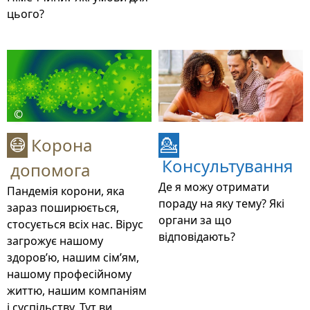
цього?
©
Корона
😷
💁
Консультування
допомога
Де я можу отримати
Пандемія корони, яка
пораду на яку тему? Які
зараз поширюється,
органи за що
стосується всіх нас. Вірус
відповідають?
загрожує нашому
здоров’ю, нашим сім’ям,
нашому професійному
життю, нашим компаніям
і суспільству. Тут ви