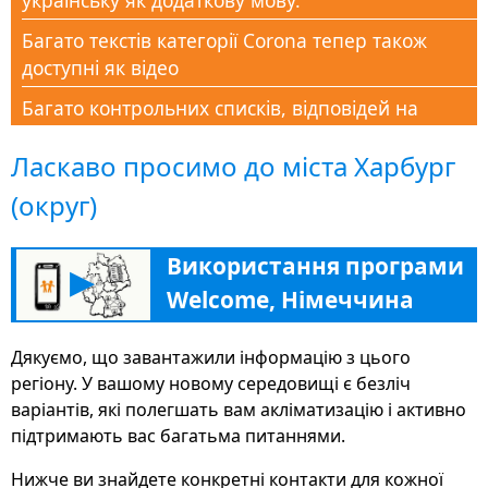
українську як додаткову мову.
Багато текстів категорії Corona тепер також
доступні як відео
Багато контрольних списків, відповідей на
поширені запитання та документів доступні в
Ласкаво просимо до міста Харбург
розділі Corona Help
(округ)
Нова категорія Corona-Aid, щоб підтримати всіх
людей у цей кризовий час знаннями
Використання програми
Новий розділ «Освіта» допомагає багатьма
▶
Welcome, Німеччина
порадами, адресами та інформацією в
подальшому навчанні, щоб знайти свій шлях на
німецький ринок праці
Дякуємо, що завантажили інформацію з цього
регіону. У вашому новому середовищі є безліч
Додаток Welcome в Німеччині тепер просто та
варіантів, які полегшать вам акліматизацію і активно
широко доступний у вигляді веб-версії на
підтримають вас багатьма питаннями.
deutschland.welcome-app-germany.de
Нижче ви знайдете конкретні контакти для кожної
Платформа Sisters www.Familie-und-Beruf.online