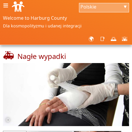
≡
Polskie
▼
Welcome to Harburg County
Dla kosmopolityzmu i udanej integracji
🌍
📑
🌅
🌇
🚑
Nagłe wypadki
©