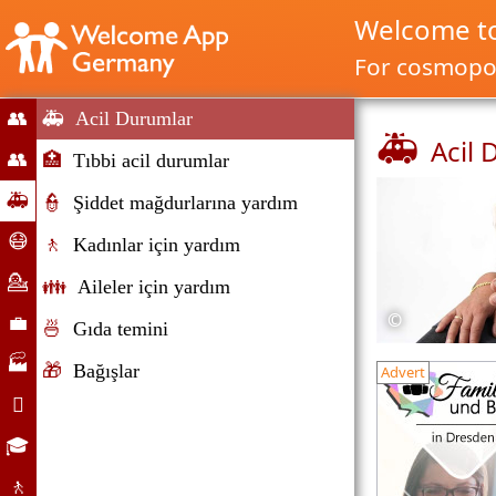
Welcome t
For cosmopol
👥
🚑
Acil Durumlar
🚑
Acil
Home
👥
🏥
Tıbbi acil durumlar
Göç
🚑
👮
Şiddet mağdurlarına yardım
ve
Acil
😷
🚶
Kadınlar için yardım
Göçmenlik
durumlar
korona
💁
👪
Aileler için yardım
yardım
Danışmanlık
©
💼
🍜
Gıda temini
İşgücü
🏭
🎁
Bağışlar
Advert
piyasası
şirketler

Günlük
🎓
yaşam
Eğitim
🚶