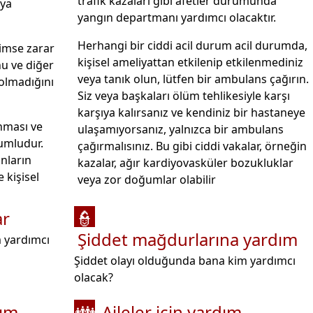
trafik kazaları gibi afetler durumunda
eya
yangın departmanı yardımcı olacaktır.
Herhangi bir ciddi acil durum acil durumda,
kimse zarar
kişisel ameliyattan etkilenip etkilenmediniz
u ve diğer
veya tanık olun, lütfen bir ambulans çağırın.
p olmadığını
Siz veya başkaları ölüm tehlikesiyle karşı
karşıya kalırsanız ve kendiniz bir hastaneye
nması ve
ulaşamıyorsanız, yalnızca bir ambulans
rumludur.
çağırmalısınız. Bu gibi ciddi vakalar, örneğin
onların
kazalar, ağır kardiyovasküler bozukluklar
e kişisel
veya zor doğumlar olabilir
ar
👮
Şiddet mağdurlarına yardım
m yardımcı
Şiddet olayı olduğunda bana kim yardımcı
olacak?
dım
Aileler için yardım
👪