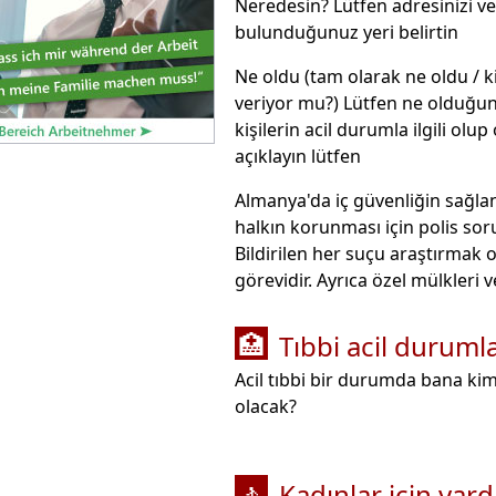
Neredesin? Lütfen adresinizi v
bulunduğunuz yeri belirtin
Ne oldu (tam olarak ne oldu / 
veriyor mu?) Lütfen ne olduğun
kişilerin acil durumla ilgili olu
açıklayın lütfen
Almanya'da iç güvenliğin sağla
halkın korunması için polis so
Bildirilen her suçu araştırmak 
görevidir. Ayrıca özel mülkleri v
Tıbbi acil duruml
🏥
Acil tıbbi bir durumda bana ki
olacak?
Kadınlar için yar
🚶