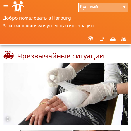
≡
Русский
▼
Добро пожаловать в Harburg
За космополитизм и успешную интеграцию
🌍
📑
🌅
🌇
🚑
Чрезвычайные ситуации
©